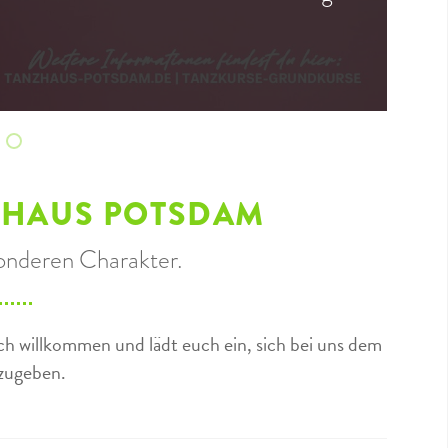
 geht schon wieder los
enprogramm im Sommer
ag, 20. Juli 2026
wieder Zeit für eine "gepflegte" Party?!
a, genau dich
Cha Cha Cha, Walzer und Co möchten geübt werden
ZHAUS POTSDAM
onderen Charakter.
h willkommen und lädt euch ein, sich bei uns dem
nzugeben.