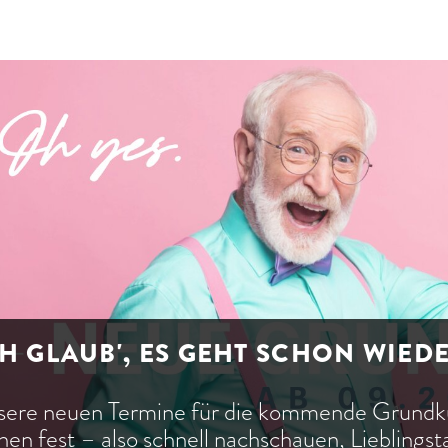
H GLAUB', ES GEHT SCHON WIED
sere neuen Termine für die kommende Grun
hen fest – also schnell nachschauen, Lieblings