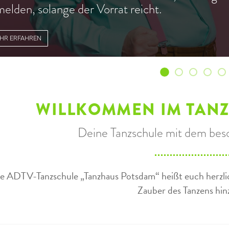
elden, solange der Vorrat reicht.
HR ERFAHREN
Ich glaub', es
Unser Feri
ab Mont
Mal 
J
WILLKOMMEN IM TAN
Deine Tanzschule mit dem bes
e ADTV-Tanzschule „Tanzhaus Potsdam“ heißt euch herzlic
Zauber des Tanzens hi