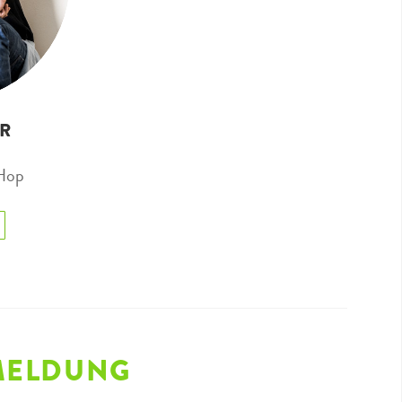
ER
 Hop
MELDUNG