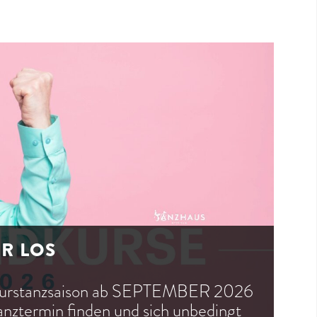
ER LOS
dkurstanzsaison ab SEPTEMBER 2026
tanztermin finden und sich unbedingt